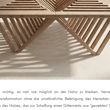
wichtig, so nah wie möglich an der Natur zu bleiben. Verwe
Transformation ohne die umständliche Beteiligung des Menschen 
e des Holzes, das zur Schaffung eines Gitterwerks aus "gewebten"