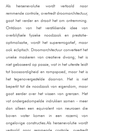
Als hersenevolutie wordt vertaald naar
remmende controle, overtredt droomarchitectuur,
gaat het verder en draait het om ontremming.
Ontdaan van het verstikkende idee van
overblijfsele fysieke noodzaak en prestatie-
optimalisatie, wordt het supererrogatief, maar
ook ecliptisch. Droomarchitectuur converteert het
unieke maskeren van creatieve dwang; het is
niet gebaseerd op passie, wat in het uiterste leidt
tot boosaardigheid en rampspoed, maar het is
het tegenovergestelde daarvan. Het is niet
beperkt tot de noodzaak van eigendom, maar
gaat eerder over het wissen van grenzen. Het
vat ondergedompelde indrukken samen - meer
dan alleen een equivalent van neurosen die
boven water komen in een razernij van
ongelovige constructies.Als hersenevolutie wordt
vertaald naar remmende controle, overtredt