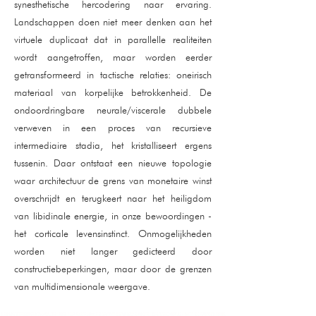
synesthetische hercodering naar ervaring.
Landschappen doen niet meer denken aan het
virtuele duplicaat dat in parallelle realiteiten
wordt aangetroffen, maar worden eerder
getransformeerd in tactische relaties: oneirisch
materiaal van korpelijke betrokkenheid. De
ondoordringbare neurale/viscerale dubbele
verweven in een proces van recursieve
intermediaire stadia, het kristalliseert ergens
tussenin. Daar ontstaat een nieuwe topologie
waar architectuur de grens van monetaire winst
overschrijdt en terugkeert naar het heiligdom
van libidinale energie, in onze bewoordingen -
het corticale levensinstinct. Onmogelijkheden
worden niet langer gedicteerd door
constructiebeperkingen, maar door de grenzen
van multidimensionale weergave.