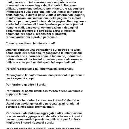
mail; password; informazioni sul computer e sulla
connessione e cronologia degli acquisti. Potremmo
utilizzare strumenti software per misurare e raccogliere
informazioni sulla sessione, inclusi i tempi di risposta
della pagina, la durata delle visite a determinate pagine,
le informazioni sull'interazione della pagina e i metodi
utilizzati per navigare lontano dalla pagina. Raccogliamo
anche informazioni di identificazione personale (tra cui
nome, e-mail, password, comunicazioni); dettagli di
pagamento (compresi i dati della carta di credito),
commenti, feedback, recensioni di prodotti,
raccomandazioni e profilo personale.
Come raccogliamo le informazioni?
Quando conduci una transazione sul nostro sito web,
come parte del processo, raccogliamo le informazioni
personali che ci fornisci come il tuo nome, indirizzo e
indirizzo e-mail. Le tue informazioni personali saranno
utilizzate solo per i motivi specifici sopra indicati.
Perché raccogliamo tali informazioni personali?
Raccogliamo tali informazioni non personali e personali
per i seguenti scopi:
Per fornire e gestire i Servizi;
Per fornire ai nostri utenti assistenza clienti continua e
supporto tecnico;
Per essere in grado di contattare i nostri Visitatori e
Utenti con avvisi generali o personalizzati relativi al
servizio e messaggi promozionali;
Per creare dati statistici aggregati e altre informazioni
non personali aggregate e/o dedotte, che noi o i nostri
partner commerciali possiamo utilizzare per fornire e
migliorare i nostri rispettivi servizi;
Per rispettare tutte le leggi e i regolamenti applicabili.