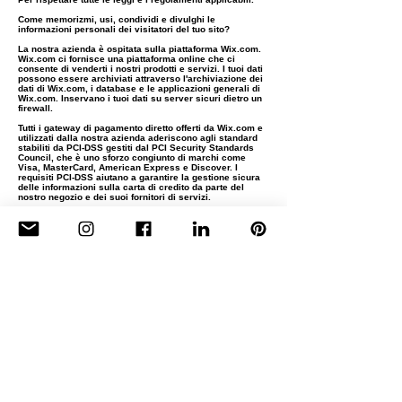
Come memorizmi, usi, condividi e divulghi le
informazioni personali dei visitatori del tuo sito?
La nostra azienda è ospitata sulla piattaforma Wix.com.
Wix.com ci fornisce una piattaforma online che ci
consente di venderti i nostri prodotti e servizi. I tuoi dati
possono essere archiviati attraverso l'archiviazione dei
dati di Wix.com, i database e le applicazioni generali di
Wix.com. Inservano i tuoi dati su server sicuri dietro un
firewall.
Tutti i gateway di pagamento diretto offerti da Wix.com e
utilizzati dalla nostra azienda aderiscono agli standard
stabiliti da PCI-DSS gestiti dal PCI Security Standards
Council, che è uno sforzo congiunto di marchi come
Visa, MasterCard, American Express e Discover. I
requisiti PCI-DSS aiutano a garantire la gestione sicura
delle informazioni sulla carta di credito da parte del
nostro negozio e dei suoi fornitori di servizi.
Come comunichiamo con i visitatori del nostro sito?
Potremmo contattarti per avvisarti del tuo account, per
risolvere problemi con il tuo account, per risolvere una
controversia, per riscuotere commissioni o importi
dovuti, per sondare le tue opinioni attraverso sondaggi o
questionari, per inviare aggiornamenti sulla nostra
azienda o come altrimenti necessario per contattarti per
far rispettare il nostro Accordo con l'utente, le leggi
nazionali applicabili e qualsiasi accordo che potremmo
avere con te. Per questi scopi, potremmo contattarti via
e-mail, telefono, messaggi di testo e posta.
Se non vuoi più che elaboriamo i tuoi dati, contattaci
all'indirizzo CONTACT o inviaci un'e-mail a:
info@robertvanembricqs.com
.