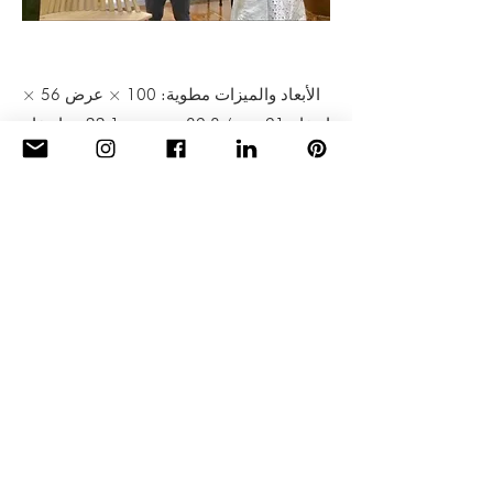
الأبعاد والميزات مطوية: 100 × عرض 56 ×
ارتفاع 91 سم / 39.8 × عرض 22.1 × ارتفاع
35.8 بوصة
مجهزة بمفصلات نحاسية ممتازة تضمن
المتانة المطلقة والاستقرار الهيكلي.
مصمم لدعم قدرة وزن تصل إلى 18 كجم /
40 رطلا للاستخدام اليومي.
اطلب في متجر الويب
|
طلب تشطيب
مخصص