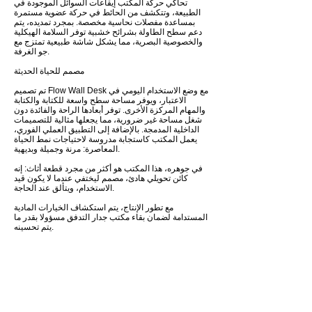
تحاكي حركة المكتب إيقاعات السوائل الموجودة في
الطبيعة، وتتكشف من الحائط في حركة عضوية مستمرة
بمساعدة مفصلات نحاسية مخصصة. بمجرد تمديده، يتم
دعم سطح الطاولة بشرائح خشبية توفر السلامة الهيكلية
والخصوصية البصرية، مما يشكل شاشة طبيعية تمتزج مع
جو الغرفة.
مصمم للحياة الحديثة
تم تصميم Flow Wall Desk مع وضع الاستخدام اليومي في
الاعتبار، ويوفر مساحة سطح واسعة للكتابة والكتابة
والمهام المركزة الأخرى. توفر أبعادها الراحة والفائدة دون
شغل مساحة غير ضرورية، مما يجعلها مثالية للتصميمات
الداخلية المدمجة. بالإضافة إلى التطبيق العملي الفوري،
يعمل المكتب كاستجابة مدروسة لاحتياجات نمط الحياة
المعاصرة: مرنة وجميلة وبديهية.
في جوهره، هذا المكتب هو أكثر من مجرد قطعة أثاث: إنه
كائن تحويلي هادئ، مصمم ليختفي عندما لا يكون قيد
الاستخدام، ويتألق عند الحاجة.
مع تطور الإنتاج، يتم استكشاف الخيارات المادية
المستدامة لضمان بقاء مكتب جدار التدفق مسؤولا بقدر ما
يتم تحسينه.