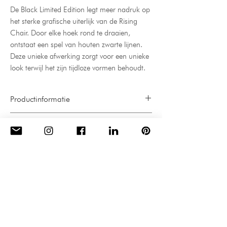
De Black Limited Edition legt meer nadruk op
het sterke grafische uiterlijk van de Rising
Chair. Door elke hoek rond te draaien,
ontstaat een spel van houten zwarte lijnen.
Deze unieke afwerking zorgt voor een unieke
look terwijl het zijn tijdloze vormen behoudt.
Productinformatie
Origineel ontwerp door Robert van
Productverzorging
Embricqs.
Vermijd vochtige omgevingen en
2 jaar garantie
Elk product wordt geleverd met een
vocht zoveel mogelijk.
certificaat van echtheid.
RETOUREN
Het blootstellen van uw product aan
Twee jaar op het hout; een jaar op de
Houd rekening met 6-7 weken voordat
langdurig zonlicht kan verkleuring en
verbindingscomponenten
Retourzendingen van het gekochte
deze stoel is gemaakt en naar uw locatie
lichte vergeling veroorzaken.
(scharnieren). Voor de niet specifiek
meubel worden binnen 14 dagen na
wordt verzonden.
genoemde productcomponenten geeft
levering geaccepteerd. Een uitzondering