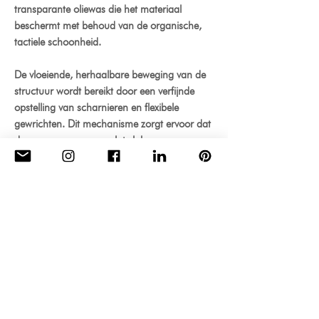
transparante oliewas die het materiaal
beschermt met behoud van de organische,
tactiele schoonheid.
De vloeiende, herhaalbare beweging van de
structuur wordt bereikt door een verfijnde
opstelling van scharnieren en flexibele
gewrichten. Dit mechanisme zorgt ervoor dat
de overgang van een plat vlak naar een
functionele stoel soepel, duurzaam en
structureel compromisloos verloopt, wat zorgt
voor uitzonderlijke stabiliteit en comfort met
behoud van een schone, geometrische
esthetiek.
Productinformatie
Technische specificaties
Op bestelling gemaakt & levering