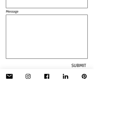
Message
SUBMIT
CONTACT :
Basé à : Hengelo, Pays-Bas
Robertvanembricqs@gmail.com
Copyright © 2026 Robert van Embricqs.
Tous droits réservés.